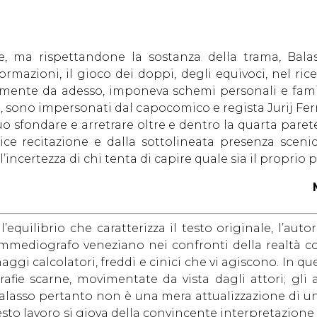
e, ma rispettandone la sostanza della trama, Balas
azioni, il gioco dei doppi, degli equivoci, nel ric
amente da adesso, imponeva schemi personali e familia
ri, sono impersonati dal capocomico e regista Jurij Ferr
uo sfondare e arretrare oltre e dentro la quarta parete
ice recitazione e dalla sottolineata presenza scenic
 l’incertezza di chi tenta di capire quale sia il propri
equilibrio che caratterizza il testo originale, l’aut
mmediografo veneziano nei confronti della realtà co
aggi calcolatori, freddi e cinici che vi agiscono. In q
afie scarne, movimentate da vista dagli attori; gli 
Balasso pertanto non è una mera attualizzazione di un
uesto lavoro si giova della convincente interpretazione