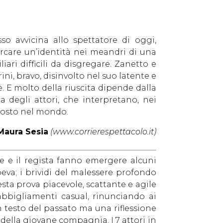
so avvicina allo spettatore di oggi,
ercare un’identità nei meandri di una
ri difficili da disgregare. Zanetto e
ini, bravo, disinvolto nel suo latente e
. E molto della riuscita dipende dalla
a degli attori, che interpretano, nei
o posto nel mondo.
Maura Sesia
(www.corrierespettacolo.it)
ore e il regista fanno emergere alcuni
eva; i brividi del malessere profondo
uesta prova piacevole, scattante e agile
abbigliamenti casual, rinunciando ai
 testo del passato ma una riflessione
 della giovane compagnia. I 7 attori in