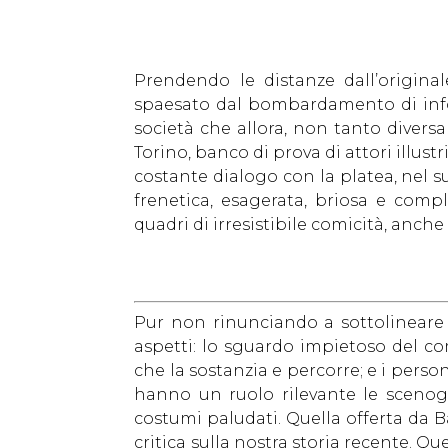
Prendendo le distanze dall’original
spaesato dal bombardamento di inform
società che allora, non tanto divers
Torino, banco di prova di attori illust
costante dialogo con la platea, nel s
frenetica, esagerata, briosa e compl
quadri di irresistibile comicità, anche
Pur non rinunciando a sottolineare l’
aspetti: lo sguardo impietoso del co
che la sostanzia e percorre; e i person
hanno un ruolo rilevante le scenogr
costumi paludati. Quella offerta da 
critica sulla nostra storia recente. Q