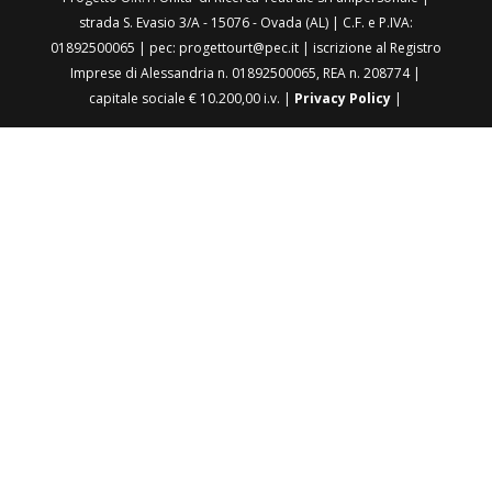
strada S. Evasio 3/A - 15076 - Ovada (AL) | C.F. e P.IVA:
01892500065 | pec: progettourt@pec.it | iscrizione al Registro
Imprese di Alessandria n. 01892500065, REA n. 208774 |
capitale sociale € 10.200,00 i.v. |
Privacy Policy
|