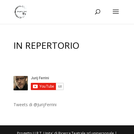
IN REPERTORIO
Tweets di @JurijFerrini
Progetto U.R.T. Unita' di Ricerca Teatrale srl unipersonale |